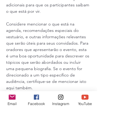
adicionais para que os participantes saibam 
o que está por vir.

Considere mencionar o que está na 
agenda, recomendações especiais do 
vestuário, e outras informações relevantes 
que serão úteis para seus convidados. Para 
oradores que apresentarão o evento, esta 
é uma boa oportunidade para descrever os 
tópicos que serão abordados ou incluir 
uma pequena biografia. Se o evento for 
direcionado a um tipo específico de 
audiência, certifique-se de mencionar isto 
aqui também.
Esta é sua oportunidade de animar as 
pessoas para comparecerem no seu 
Email
Facebook
Instagram
YouTube
evento, portanto, não tenha medo de 
mostrar personalidade e entusiasmo! 
Incentive seus visitantes a se registrarem, 
preencherem o RSVP, ou comprarem um 
ingresso hoje mesmo para reservarem a 