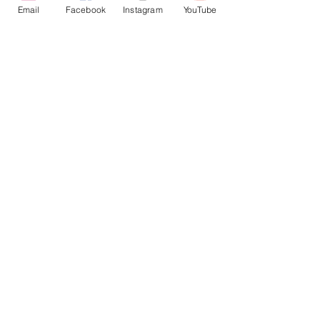
Email
Facebook
Instagram
YouTube
Newsletter julho
Newsletter junho
Newsletter maio
Newsletter abril
Newsletter março
Newsletter fevereiro
Newsletter janeiro
Grupo dos Amigos do Museu Nacional de Arte Antiga